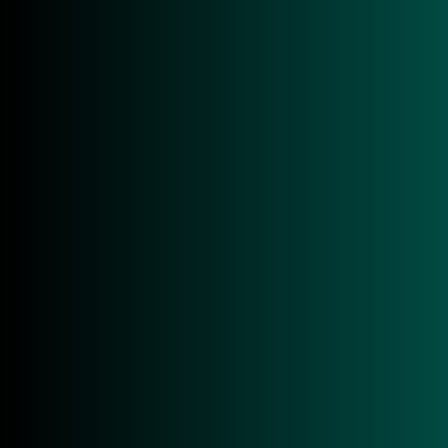
Überblick
Technische Daten
Anwendungen
Downloads
Überblick
Der ACS ACR1222L VisualVantage ist ein moderner
HF | NFC - RFID Reader, der speziell für interaktive,
kundennahe Anwendungen konzipiert wurde. Als
professionelles RFID Lesegerät auf Basis der
bewährten 13,56-MHz-Technologie eignet sich