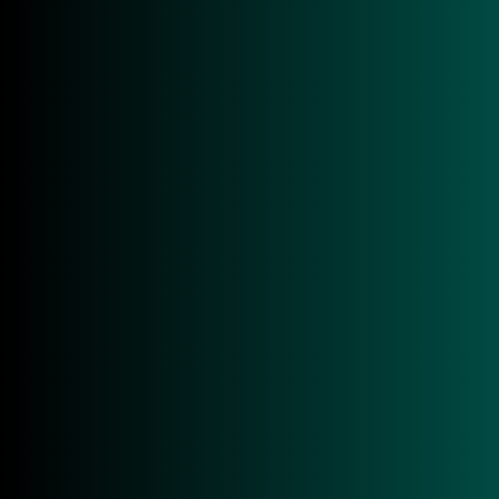
■ ISO 14443 A&B & 18092
■ Three ISO 7816 - SAM slots
■ USB Type - A
■ USB Firmware Upgrades
■ Support all major operations systems
NEHMEN SIE KONTAKT AUF!