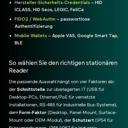
Hersteller-Sicherheits-Credentials
– HID
iCLASS, HID Seos, LEGIC, FeliCa
FIDO2 / WebAuthn
– passwortlose
Authentifizierung
Mobile Wallets
– Apple VAS, Google Smart Tap,
BLE
So wählen Sie den richtigen stationären
Reader
Die passende Auswahl hängt von vier Faktoren ab:
der
Schnittstelle
zur überlagerten IT (USB für
Desktop-PCs, Ethernet/PoE für vernetzte
Installationen, RS-485 für industrielle Bus-Systeme),
dem
Form-Faktor
(Desktop, Panel-Mount, Surface-
Mount oder OEM-Modul), der
Schutzart
(IP54 für
Büroumgebungen, IP65/IP67 für Industrie,