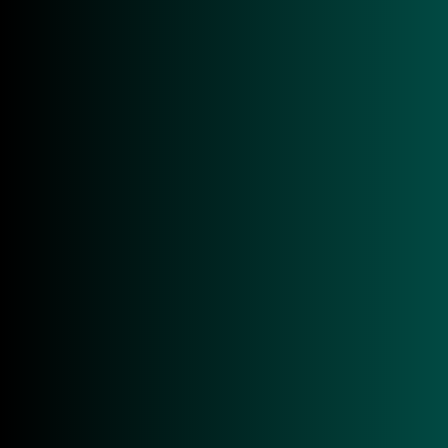
■ RAIN RFID (UHF EPC Class1 Gen2, ISO
18000-63) compliant
■ Bis zu 31.5 dBm (1 W) Ausgangsleistung
■ 4 TNC-EP Antennenanschlüsse
■ Schutzklasse IP65
■ PoE mit M12 Industrie Anschlüssen
NEHMEN SIE KONTAKT AUF!