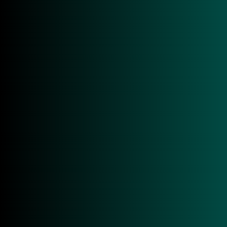
Überblick
Technische Daten
Anwendungen
Downloads
Überblick
In industriellen und logistikgetriebenen
Umgebungen, in denen Automatisierung,
Transparenz und operative Zuverlässigkeit
geschäftskritisch sind, hat sich die UHF | RAIN –
RFID Technologie als grundlegender Bestandteil
moderner Identifikationsinfrastrukturen etabliert.