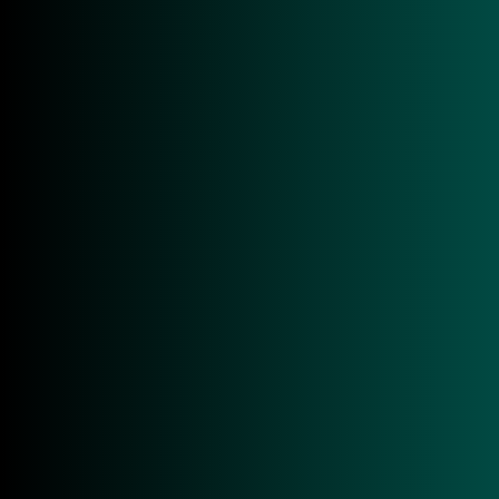
Überblick
Technische Daten
Anwendungen
Downloads
Überblick
Der
Chainway R7 UHF RFID Mobile Reader
ist eine
leistungsstarke und professionelle mobile RFID-
Lösung, die speziell dafür entwickelt wurde,
Smartphones in Hochleistungsgeräte zur RFID-
Datenerfassung zu verwandeln. Konzipiert für