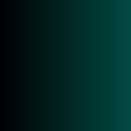
■ RAIN RFID (UHF EPC Class1 Gen2, ISO
18000-63)
■ Ausgangsleistung bis zu 30 dBm (1 W)
■ USB 3.0 Typ-C & Bluetooth LE 5.0
■ Optional professionelles 1D-/2D-
Barcodescanning
■ Herausnehmbarer 5.200 mAh-Akku
NEHMEN SIE KONTAKT AUF!